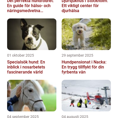
Det perfekta hundfodret:
Djursjukhus i Stockholm:
En guide för hälso- och
Ett viktigt center för
näringsmedvetna
djurhälsa
hundägare
01 oktober 2025
29 september 2025
Specialsök hund: En
Hundpensionat i Nacka:
inblick i nosarbetets
En trygg tillflykt för din
fascinerande värld
fyrbenta vän
04 september 2025
04 augusti 2025