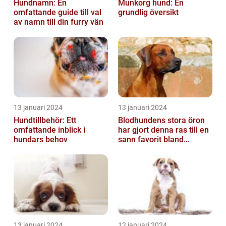
Hundnamn: En
Munkorg hund: En
omfattande guide till val
grundlig översikt
av namn till din furry vän
13 januari 2024
13 januari 2024
Hundtillbehör: Ett
Blodhundens stora öron
omfattande inblick i
har gjort denna ras till en
hundars behov
sann favorit bland
hundälskare världen över
13 januari 2024
12 januari 2024