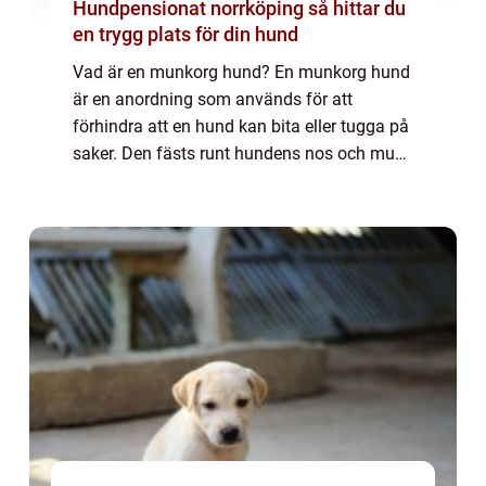
Hundpensionat norrköping så hittar du
en trygg plats för din hund
Vad är en munkorg hund? En munkorg hund
är en anordning som används för att
förhindra att en hund kan bita eller tugga på
saker. Den fästs runt hundens nos och mun
för att begränsa dess rörelseutrymme och
förebygga eventuella skador. En munkorg
kan v...