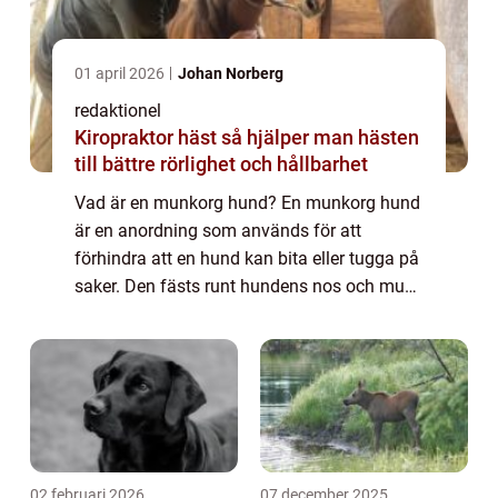
01 april 2026
Johan Norberg
redaktionel
Kiropraktor häst så hjälper man hästen
till bättre rörlighet och hållbarhet
Vad är en munkorg hund? En munkorg hund
är en anordning som används för att
förhindra att en hund kan bita eller tugga på
saker. Den fästs runt hundens nos och mun
för att begränsa dess rörelseutrymme och
förebygga eventuella skador. En munkorg
kan v...
02 februari 2026
07 december 2025