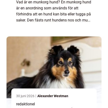
Vad är en munkorg hund? En munkorg hund
är en anordning som används för att
förhindra att en hund kan bita eller tugga på
saker. Den fästs runt hundens nos och mun
för att begränsa dess rörelseutrymme och
förebygga eventuella skador. En munkorg
kan v...
30 juni 2026
Alexander Westman
redaktionel