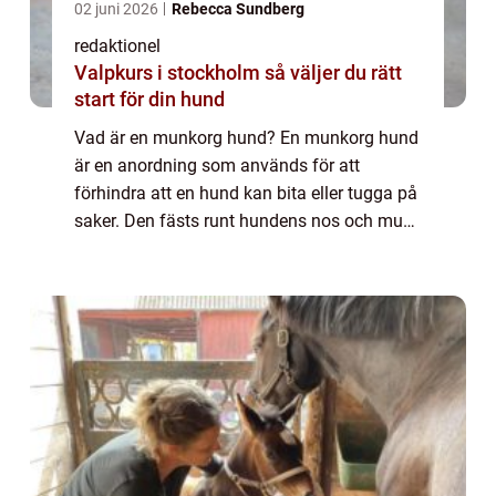
02 juni 2026
Rebecca Sundberg
redaktionel
Valpkurs i stockholm så väljer du rätt
start för din hund
Vad är en munkorg hund? En munkorg hund
är en anordning som används för att
förhindra att en hund kan bita eller tugga på
saker. Den fästs runt hundens nos och mun
för att begränsa dess rörelseutrymme och
förebygga eventuella skador. En munkorg
kan v...