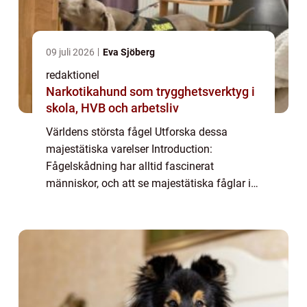
09 juli 2026
Eva Sjöberg
redaktionel
Narkotikahund som trygghetsverktyg i
skola, HVB och arbetsliv
Världens största fågel Utforska dessa
majestätiska varelser Introduction:
Fågelskådning har alltid fascinerat
människor, och att se majestätiska fåglar i
deras naturliga miljö kan vara en otrolig
upplevelse. I denna artikel kommer vi att
utforska ...