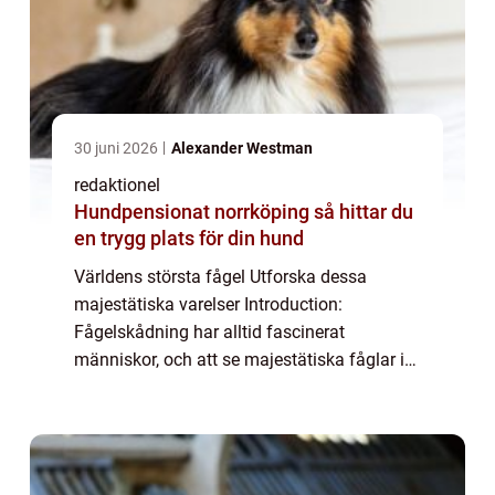
30 juni 2026
Alexander Westman
redaktionel
Hundpensionat norrköping så hittar du
en trygg plats för din hund
Världens största fågel Utforska dessa
majestätiska varelser Introduction:
Fågelskådning har alltid fascinerat
människor, och att se majestätiska fåglar i
deras naturliga miljö kan vara en otrolig
upplevelse. I denna artikel kommer vi att
utforska ...