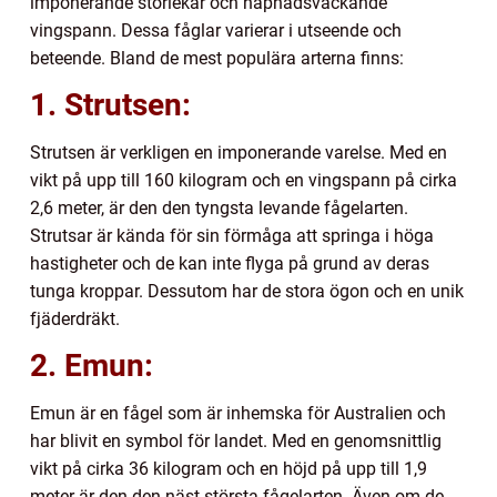
imponerande storlekar och häpnadsväckande
vingspann. Dessa fåglar varierar i utseende och
beteende. Bland de mest populära arterna finns:
1. Strutsen:
Strutsen är verkligen en imponerande varelse. Med en
vikt på upp till 160 kilogram och en vingspann på cirka
2,6 meter, är den den tyngsta levande fågelarten.
Strutsar är kända för sin förmåga att springa i höga
hastigheter och de kan inte flyga på grund av deras
tunga kroppar. Dessutom har de stora ögon och en unik
fjäderdräkt.
2. Emun:
Emun är en fågel som är inhemska för Australien och
har blivit en symbol för landet. Med en genomsnittlig
vikt på cirka 36 kilogram och en höjd på upp till 1,9
meter är den den näst största fågelarten. Även om de