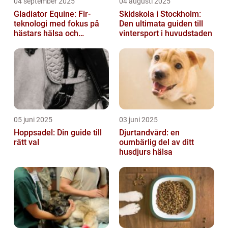
04 september 2025
04 augusti 2025
Gladiator Equine: Fir-
Skidskola i Stockholm:
teknologi med fokus på
Den ultimata guiden till
hästars hälsa och
vintersport i huvudstaden
välbefinnande
05 juni 2025
03 juni 2025
Hoppsadel: Din guide till
Djurtandvård: en
rätt val
oumbärlig del av ditt
husdjurs hälsa