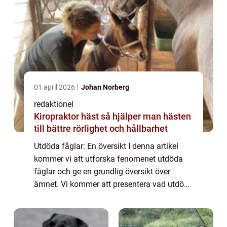
01 april 2026
Johan Norberg
redaktionel
Kiropraktor häst så hjälper man hästen
till bättre rörlighet och hållbarhet
Utdöda fåglar: En översikt I denna artikel
kommer vi att utforska fenomenet utdöda
fåglar och ge en grundlig översikt över
ämnet. Vi kommer att presentera vad utdöda
fåglar är, vilka typer som finns, deras
popularitet och undersöka olika mätningar
av...