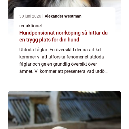
30 juni 2026
Alexander Westman
redaktionel
Hundpensionat norrköping så hittar du
en trygg plats för din hund
Utdöda fåglar: En översikt I denna artikel
kommer vi att utforska fenomenet utdöda
fåglar och ge en grundlig översikt över
ämnet. Vi kommer att presentera vad utdöda
fåglar är, vilka typer som finns, deras
popularitet och undersöka olika mätningar
av...