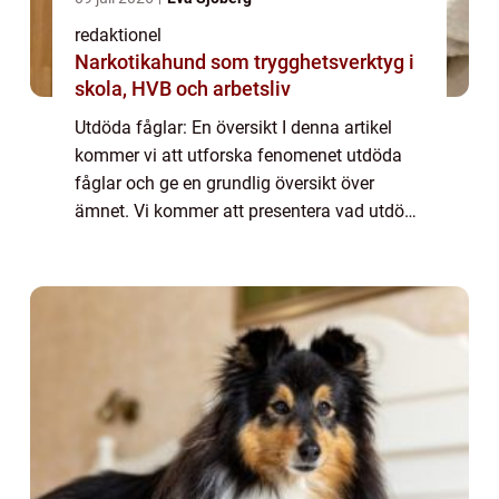
redaktionel
Narkotikahund som trygghetsverktyg i
skola, HVB och arbetsliv
Utdöda fåglar: En översikt I denna artikel
kommer vi att utforska fenomenet utdöda
fåglar och ge en grundlig översikt över
ämnet. Vi kommer att presentera vad utdöda
fåglar är, vilka typer som finns, deras
popularitet och undersöka olika mätningar
av...