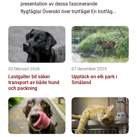
presentation av dessa fascinerande
flygfåglar Översikt över trutfågel En trutfågel
är en medelstor fågel som tillhör familjen
Laridae. Dessa fåglar är kända för sitt ...
02 februari 2026
07 december 2025
Lastgaller bil säker
Upptäck en elk park i
transport av både hund
Småland
och packning