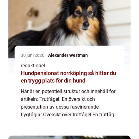
30 juni 2026
Alexander Westman
redaktionel
Hundpensionat norrköping så hittar du
en trygg plats för din hund
Här är en potentiell struktur och innehåll för
artikeln: Trutfågel: En översikt och
presentation av dessa fascinerande
flygfåglar Översikt över trutfågel En trutfågel
är en medelstor fågel som tillhör familjen
Laridae. Dessa fåglar är kända för sitt ...