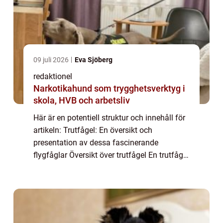
09 juli 2026
Eva Sjöberg
redaktionel
Narkotikahund som trygghetsverktyg i
skola, HVB och arbetsliv
Här är en potentiell struktur och innehåll för
artikeln: Trutfågel: En översikt och
presentation av dessa fascinerande
flygfåglar Översikt över trutfågel En trutfågel
är en medelstor fågel som tillhör familjen
Laridae. Dessa fåglar är kända för sitt ...