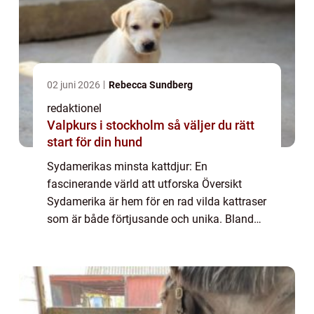
02 juni 2026
Rebecca Sundberg
redaktionel
Valpkurs i stockholm så väljer du rätt
start för din hund
Sydamerikas minsta kattdjur: En
fascinerande värld att utforska Översikt
Sydamerika är hem för en rad vilda kattraser
som är både förtjusande och unika. Bland
dessa finns några av de minsta kattdjuren i
världen. Dessa små katter har fångat
uppmärksam...