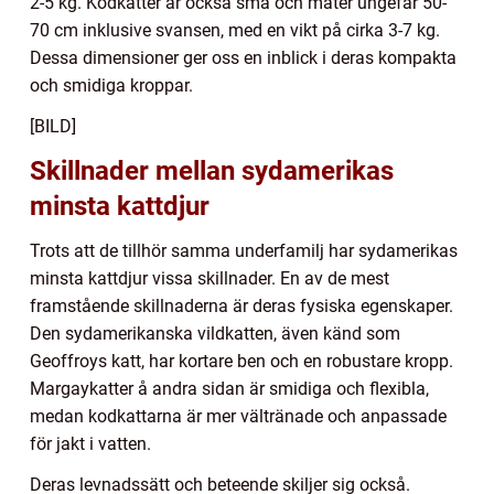
2-5 kg. Kodkatter är också små och mäter ungefär 50-
70 cm inklusive svansen, med en vikt på cirka 3-7 kg.
Dessa dimensioner ger oss en inblick i deras kompakta
och smidiga kroppar.
[BILD]
Skillnader mellan sydamerikas
minsta kattdjur
Trots att de tillhör samma underfamilj har sydamerikas
minsta kattdjur vissa skillnader. En av de mest
framstående skillnaderna är deras fysiska egenskaper.
Den sydamerikanska vildkatten, även känd som
Geoffroys katt, har kortare ben och en robustare kropp.
Margaykatter å andra sidan är smidiga och flexibla,
medan kodkattarna är mer vältränade och anpassade
för jakt i vatten.
Deras levnadssätt och beteende skiljer sig också.