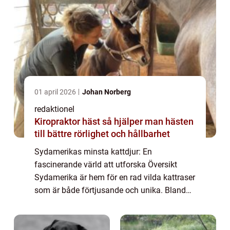
01 april 2026
Johan Norberg
redaktionel
Kiropraktor häst så hjälper man hästen
till bättre rörlighet och hållbarhet
Sydamerikas minsta kattdjur: En
fascinerande värld att utforska Översikt
Sydamerika är hem för en rad vilda kattraser
som är både förtjusande och unika. Bland
dessa finns några av de minsta kattdjuren i
världen. Dessa små katter har fångat
uppmärksam...