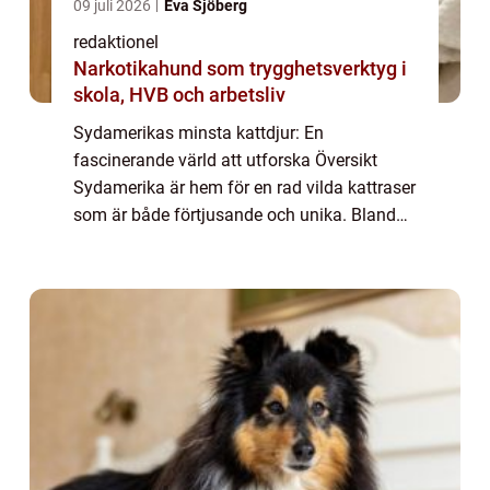
09 juli 2026
Eva Sjöberg
redaktionel
Narkotikahund som trygghetsverktyg i
skola, HVB och arbetsliv
Sydamerikas minsta kattdjur: En
fascinerande värld att utforska Översikt
Sydamerika är hem för en rad vilda kattraser
som är både förtjusande och unika. Bland
dessa finns några av de minsta kattdjuren i
världen. Dessa små katter har fångat
uppmärksam...