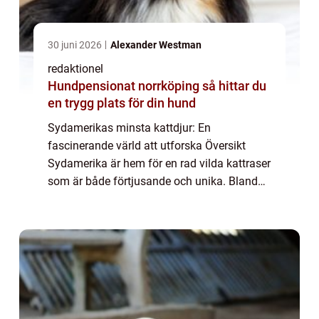
30 juni 2026
Alexander Westman
redaktionel
Hundpensionat norrköping så hittar du
en trygg plats för din hund
Sydamerikas minsta kattdjur: En
fascinerande värld att utforska Översikt
Sydamerika är hem för en rad vilda kattraser
som är både förtjusande och unika. Bland
dessa finns några av de minsta kattdjuren i
världen. Dessa små katter har fångat
uppmärksam...