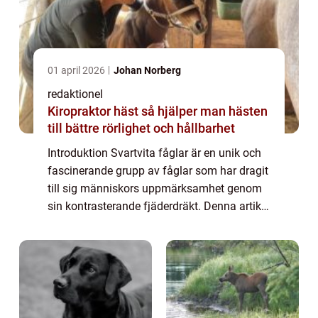
01 april 2026
Johan Norberg
redaktionel
Kiropraktor häst så hjälper man hästen
till bättre rörlighet och hållbarhet
Introduktion Svartvita fåglar är en unik och
fascinerande grupp av fåglar som har dragit
till sig människors uppmärksamhet genom
sin kontrasterande fjäderdräkt. Denna artikel
kommer att ge en övergripande och grundlig
översikt över svartvit fågel, pr...