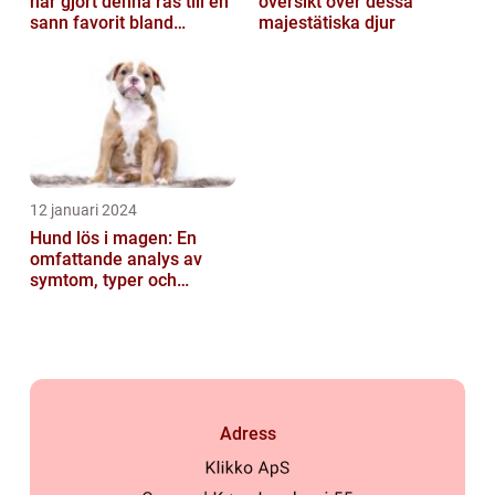
har gjort denna ras till en
översikt över dessa
sann favorit bland
majestätiska djur
hundälskare världen över
12 januari 2024
Hund lös i magen: En
omfattande analys av
symtom, typer och
behandling
Adress