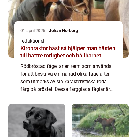
01 april 2026
Johan Norberg
redaktionel
Kiropraktor häst så hjälper man hästen
till bättre rörlighet och hållbarhet
Rödbröstad fågel är en term som används
för att beskriva en mängd olika fågelarter
som utmärks av sin karakteristiska röda
färg på bröstet. Dessa färgglada fåglar är
populära bland privatpersoner för sin
skönhet och unika utseende. I denna artikel
ko...