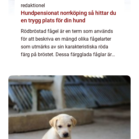
redaktionel
Hundpensionat norrköping så hittar du
en trygg plats för din hund
Rödbröstad fågel är en term som används
för att beskriva en mängd olika fågelarter
som utmärks av sin karakteristiska röda
färg på bröstet. Dessa färgglada fåglar är
populära bland privatpersoner för sin
skönhet och unika utseende. I denna artikel
ko...