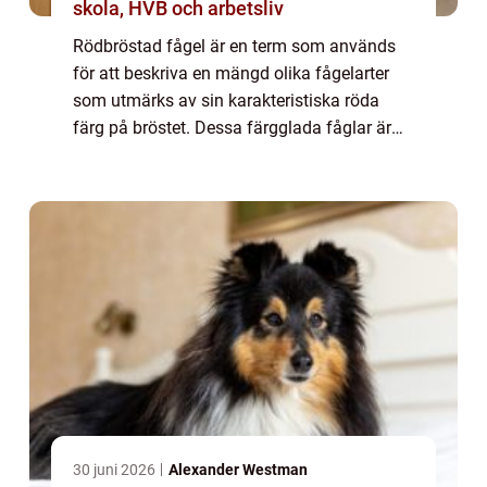
skola, HVB och arbetsliv
Rödbröstad fågel är en term som används
för att beskriva en mängd olika fågelarter
som utmärks av sin karakteristiska röda
färg på bröstet. Dessa färgglada fåglar är
populära bland privatpersoner för sin
skönhet och unika utseende. I denna artikel
ko...
30 juni 2026
Alexander Westman