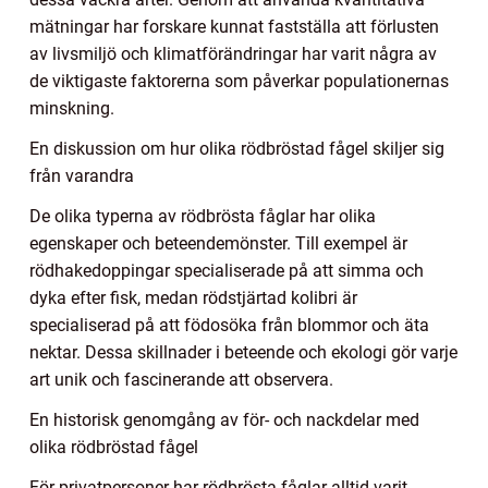
mätningar har forskare kunnat fastställa att förlusten
av livsmiljö och klimatförändringar har varit några av
de viktigaste faktorerna som påverkar populationernas
minskning.
En diskussion om hur olika rödbröstad fågel skiljer sig
från varandra
De olika typerna av rödbrösta fåglar har olika
egenskaper och beteendemönster. Till exempel är
rödhakedoppingar specialiserade på att simma och
dyka efter fisk, medan rödstjärtad kolibri är
specialiserad på att födosöka från blommor och äta
nektar. Dessa skillnader i beteende och ekologi gör varje
art unik och fascinerande att observera.
En historisk genomgång av för- och nackdelar med
olika rödbröstad fågel
För privatpersoner har rödbrösta fåglar alltid varit