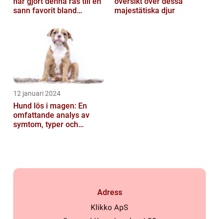
har gjort denna ras till en
översikt över dessa
sann favorit bland
majestätiska djur
hundälskare världen över
12 januari 2024
Hund lös i magen: En
omfattande analys av
symtom, typer och
behandling
Adress