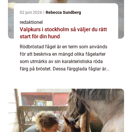
02 juni 2026
Rebecca Sundberg
redaktionel
Valpkurs i stockholm så väljer du rätt
start för din hund
Rödbröstad fågel är en term som används
för att beskriva en mängd olika fågelarter
som utmärks av sin karakteristiska röda
färg på bröstet. Dessa färgglada fåglar är
populära bland privatpersoner för sin
skönhet och unika utseende. I denna artikel
ko...