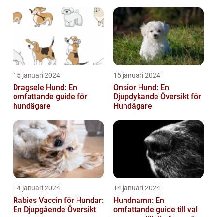
15 januari 2024
15 januari 2024
Dragsele Hund: En
Onsior Hund: En
omfattande guide för
Djupdykande Översikt för
hundägare
Hundägare
14 januari 2024
14 januari 2024
Rabies Vaccin för Hundar:
Hundnamn: En
En Djupgående Översikt
omfattande guide till val