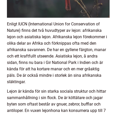
Enligt IUCN (International Union for Conservation of
Nature) finns det två huvudtyper av lejon: afrikanska
lejon och asiatiska lejon. Afrikanska lejon förekommer i
olika delar av Afrika och förknippas ofta med den
afrikanska savannen. De har en gyllene färgton, manar
och ett kraftfullt utseende. Asiatiska lejon, å andra
sidan, finns nu bara i Gir National Park i Indien och är
kända för att ha kortare manar och en mer gråaktig
päls. De är också mindre i storlek än sina afrikanska
släktingar.
Lejon är kända för sin starka sociala struktur och hittar
sammanhållning i sin flock. De är köttätare och jagar
byten som oftast består av gnuer, zebror, bufflar och
antiloper. En vuxen lejonhona kan konsumera upp till 7