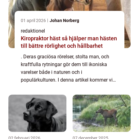
01 april 2026
Johan Norberg
redaktionel
Kiropraktor häst så hjälper man hästen
till bättre rörlighet och hållbarhet
. Deras graciösa rörelser, stolta man, och
kraftfulla rytningar gör dem till ikoniska
varelser både i naturen och i
populärkulturen. I denna artikel kommer vi
att ta en närmare titt på olika fakta om lejon,
inklusive deras beteende, habitat, och även...
02 februari 2026
07 december 2025