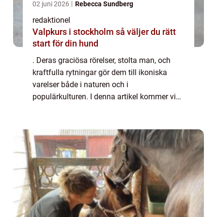
02 juni 2026
Rebecca Sundberg
redaktionel
Valpkurs i stockholm så väljer du rätt
start för din hund
. Deras graciösa rörelser, stolta man, och
kraftfulla rytningar gör dem till ikoniska
varelser både i naturen och i
populärkulturen. I denna artikel kommer vi
att ta en närmare titt på olika fakta om lejon,
inklusive deras beteende, habitat, och även...