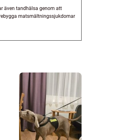
mjar även tandhälsa genom att
t förebygga matsmältningssjukdomar