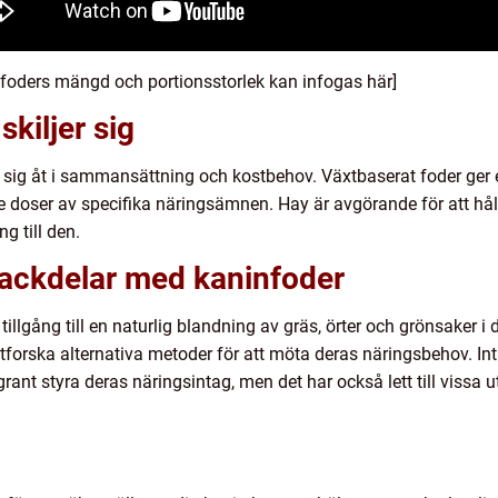
 foders mängd och portionsstorlek kan infogas här]
skiljer sig
r sig åt i sammansättning och kostbehov. Växtbaserat foder ger 
de doser av specifika näringsämnen. Hay är avgörande för att h
g till den.
nackdelar med kaninfoder
 tillgång till en naturlig blandning av gräs, örter och grönsaker i
orska alternativa metoder för att möta deras näringsbehov. Int
ggrant styra deras näringsintag, men det har också lett till vis