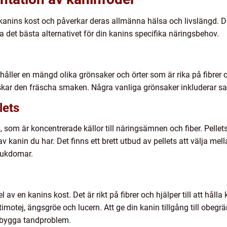
 kanins kost och påverkar deras allmänna hälsa och livslängd. De
tta det bästa alternativet för din kanins specifika näringsbehov.
åller en mängd olika grönsaker och örter som är rika på fibrer o
lskar den fräscha smaken. Några vanliga grönsaker inkluderar sall
lets
, som är koncentrerade källor till näringsämnen och fiber. Pellet
v kanin du har. Det finns ett brett utbud av pellets att välja mell
jukdomar.
el av en kanins kost. Det är rikt på fibrer och hjälper till att hå
 timotej, ängsgröe och lucern. Att ge din kanin tillgång till obeg
rebygga tandproblem.