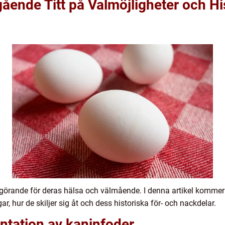
ående Titt på Valmöjligheter och Hi
 avgörande för deras hälsa och välmående. I denna artikel kommer v
r, hur de skiljer sig åt och dess historiska för- och nackdelar.
ntation av kaninfoder