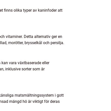
t finns olika typer av kaninfoder att
ch vitaminer. Detta alternativ ger en
ad, morötter, brysselkål och persilja.
s kan vara växtbaserade eller
an, inklusive sorter som är
lla känsliga matsmältningssystem i gott
ränsad mängd hö är viktigt för deras