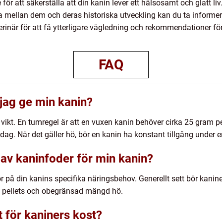
 för att säkerställa att din kanin lever ett hälsosamt och glatt li
a mellan dem och deras historiska utveckling kan du ta informer
erinär för att få ytterligare vägledning och rekommendationer fö
FAQ
jag ge min kanin?
ikt. En tumregel är att en vuxen kanin behöver cirka 25 gram pel
r dag. När det gäller hö, bör en kanin ha konstant tillgång under
 av kaninfoder för min kanin?
r på din kanins specifika näringsbehov. Generellt sett bör kaniner
, pellets och obegränsad mängd hö.
t för kaniners kost?