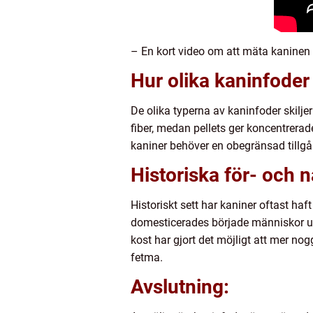
– En kort video om att mäta kaninen
Hur olika kaninfoder 
De olika typerna av kaninfoder skilje
fiber, medan pellets ger koncentrera
kaniner behöver en obegränsad tillgån
Historiska för- och 
Historiskt sett har kaniner oftast haft
domesticerades började människor utf
kost har gjort det möjligt att mer no
fetma.
Avslutning: