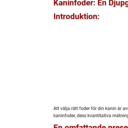
Kaninfoder: En Djupg
Introduktion:
Att välja rätt foder för din kanin är
kaninfoder, dess kvantitativa mätninga
En omfattande prese