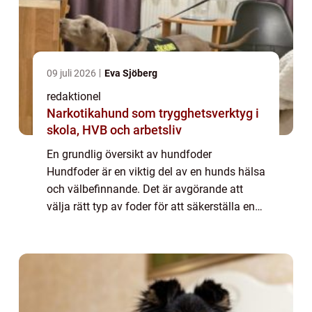
09 juli 2026
Eva Sjöberg
redaktionel
Narkotikahund som trygghetsverktyg i
skola, HVB och arbetsliv
En grundlig översikt av hundfoder
Hundfoder är en viktig del av en hunds hälsa
och välbefinnande. Det är avgörande att
välja rätt typ av foder för att säkerställa en
balanserad kost för din fyrbenta vän. I
denna artikel kommer vi att utforska alla
as...