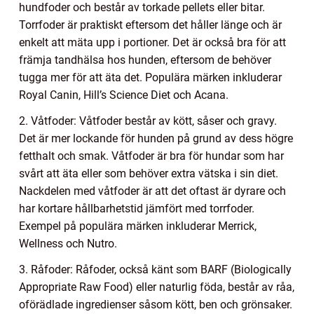
hundfoder och består av torkade pellets eller bitar.
Torrfoder är praktiskt eftersom det håller länge och är
enkelt att mäta upp i portioner. Det är också bra för att
främja tandhälsa hos hunden, eftersom de behöver
tugga mer för att äta det. Populära märken inkluderar
Royal Canin, Hill’s Science Diet och Acana.
2. Våtfoder: Våtfoder består av kött, såser och gravy.
Det är mer lockande för hunden på grund av dess högre
fetthalt och smak. Våtfoder är bra för hundar som har
svårt att äta eller som behöver extra vätska i sin diet.
Nackdelen med våtfoder är att det oftast är dyrare och
har kortare hållbarhetstid jämfört med torrfoder.
Exempel på populära märken inkluderar Merrick,
Wellness och Nutro.
3. Råfoder: Råfoder, också känt som BARF (Biologically
Appropriate Raw Food) eller naturlig föda, består av råa,
oförädlade ingredienser såsom kött, ben och grönsaker.