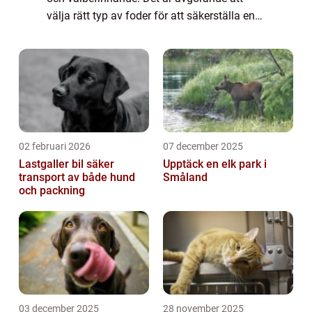
välja rätt typ av foder för att säkerställa en
balanserad kost för din fyrbenta vän. I
denna artikel kommer vi att utforska alla
as...
02 februari 2026
07 december 2025
Lastgaller bil säker
Upptäck en elk park i
transport av både hund
Småland
och packning
03 december 2025
28 november 2025