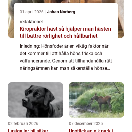
01 april 2026
Johan Norberg
redaktionel
Kiropraktor häst så hjälper man hästen
till bättre rörlighet och hållbarhet
Inledning: Hönsfoder är en viktig faktor när
det kommer till att hålla höns friska och
välfungerande. Genom att tillhandahålla rätt
näringsämnen kan man säkerställa hönsens
hälsa, äggproduktion och köttkvalitet. I
denna artikel kommer vi att ge en om...
02 februari 2026
07 december 2025
Lastgaller bil säker
Upptäck en elk park i