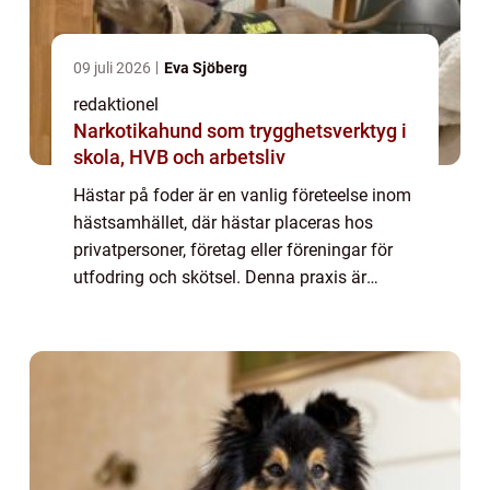
09 juli 2026
Eva Sjöberg
redaktionel
Narkotikahund som trygghetsverktyg i
skola, HVB och arbetsliv
Hästar på foder är en vanlig företeelse inom
hästsamhället, där hästar placeras hos
privatpersoner, företag eller föreningar för
utfodring och skötsel. Denna praxis är
populär bland hästägare av olika skäl och
erbjuder både fördelar och utmaningar. I...