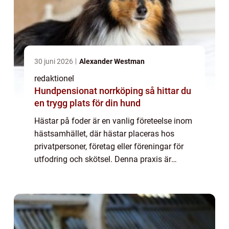
30 juni 2026
Alexander Westman
redaktionel
Hundpensionat norrköping så hittar du
en trygg plats för din hund
Hästar på foder är en vanlig företeelse inom
hästsamhället, där hästar placeras hos
privatpersoner, företag eller föreningar för
utfodring och skötsel. Denna praxis är
populär bland hästägare av olika skäl och
erbjuder både fördelar och utmaningar. I...