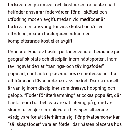
fodervärden på ansvar och kostnader för hästen. Vid
helfoder ansvarar fodervärden för all skötsel och
utfodring mot en avgift, medan vid medfoder är
fodervärden ansvarig för viss skötsel och/eller
utfodring, medan hästägaren bidrar med
kompletterande kost eller avgift.
Populära typer av hästar på foder varierar beroende på
geografisk plats och disciplin inom hästsporten. Inom
tävlingsvärlden är ”tränings- och tävlingsfoder”
populärt, där hästen placeras hos en professionell för
att träna och tävla under en viss period. Denna modell
är vanlig inom discipliner som dressyr, hoppning och
galopp. ”Foder för återhämtning” är också populärt, där
hästar som har behov av rehabilitering på grund av
skador eller sjukdom placeras hos specialiserade
vårdgivare för att återhämta sig. För privatpersoner kan
”sällskapsfoder” vara en fördel, där hästen placeras hos