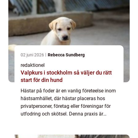
02 juni 2026
Rebecca Sundberg
redaktionel
Valpkurs i stockholm så väljer du rätt
start för din hund
Hästar på foder är en vanlig företeelse inom
hästsamhället, där hästar placeras hos
privatpersoner, företag eller föreningar för
utfodring och skötsel. Denna praxis är
populär bland hästägare av olika skäl och
erbjuder både fördelar och utmaningar. I...