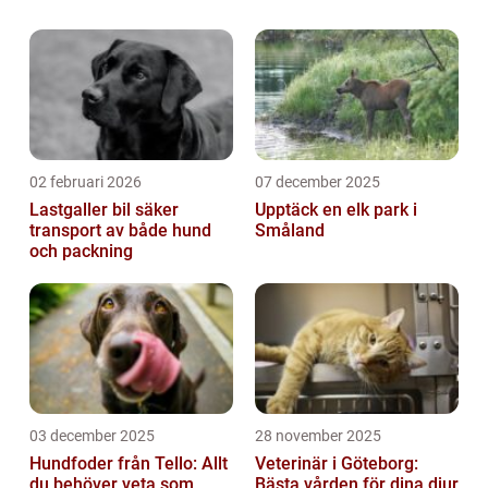
populär bland hästägare av olika skäl och
erbjuder både fördelar och utmaningar. I...
02 februari 2026
07 december 2025
Lastgaller bil säker
Upptäck en elk park i
transport av både hund
Småland
och packning
03 december 2025
28 november 2025
Hundfoder från Tello: Allt
Veterinär i Göteborg:
du behöver veta som
Bästa vården för dina djur