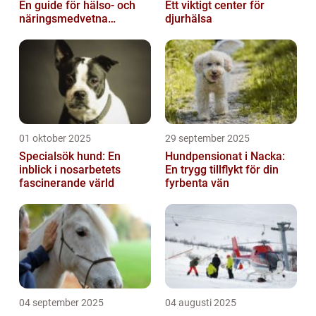
En guide för hälso- och
Ett viktigt center för
näringsmedvetna
djurhälsa
hundägare
01 oktober 2025
29 september 2025
Specialsök hund: En
Hundpensionat i Nacka:
inblick i nosarbetets
En trygg tillflykt för din
fascinerande värld
fyrbenta vän
04 september 2025
04 augusti 2025