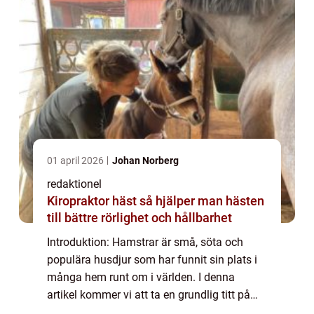
01 april 2026
Johan Norberg
redaktionel
Kiropraktor häst så hjälper man hästen
till bättre rörlighet och hållbarhet
Introduktion: Hamstrar är små, söta och
populära husdjur som har funnit sin plats i
många hem runt om i världen. I denna
artikel kommer vi att ta en grundlig titt på
hamsterköp och allt som det innebär. Vi