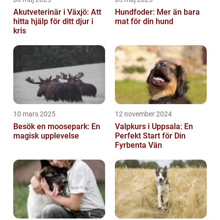
Akutveterinär i Växjö: Att
Hundfoder: Mer än bara
hitta hjälp för ditt djur i
mat för din hund
kris
10 mars 2025
12 november 2024
Besök en moosepark: En
Valpkurs i Uppsala: En
magisk upplevelse
Perfekt Start för Din
Fyrbenta Vän