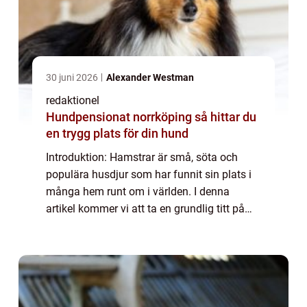
30 juni 2026
Alexander Westman
redaktionel
Hundpensionat norrköping så hittar du
en trygg plats för din hund
Introduktion: Hamstrar är små, söta och
populära husdjur som har funnit sin plats i
många hem runt om i världen. I denna
artikel kommer vi att ta en grundlig titt på
hamsterköp och allt som det innebär. Vi
kommer att utforska olika typer av
hamstrar,...