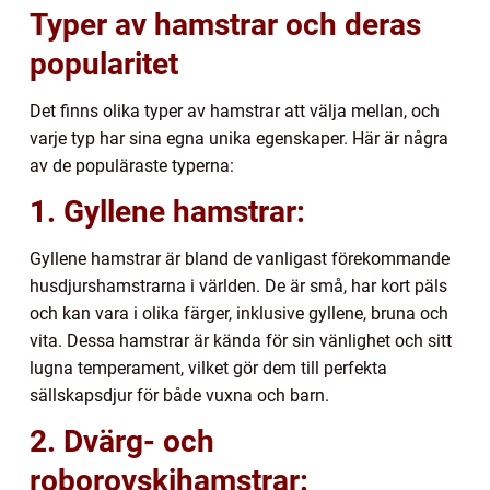
Typer av hamstrar och deras
popularitet
Det finns olika typer av hamstrar att välja mellan, och
varje typ har sina egna unika egenskaper. Här är några
av de populäraste typerna:
1. Gyllene hamstrar:
Gyllene hamstrar är bland de vanligast förekommande
husdjurshamstrarna i världen. De är små, har kort päls
och kan vara i olika färger, inklusive gyllene, bruna och
vita. Dessa hamstrar är kända för sin vänlighet och sitt
lugna temperament, vilket gör dem till perfekta
sällskapsdjur för både vuxna och barn.
2. Dvärg- och
roborovskihamstrar: