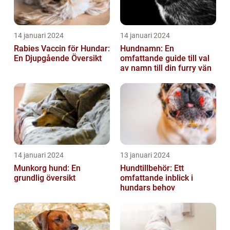
14 januari 2024
14 januari 2024
Rabies Vaccin för Hundar:
Hundnamn: En
En Djupgående Översikt
omfattande guide till val
av namn till din furry vän
14 januari 2024
13 januari 2024
Munkorg hund: En
Hundtillbehör: Ett
grundlig översikt
omfattande inblick i
hundars behov