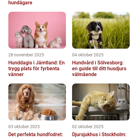
hundägare
28 november 2025
04 oktober 2025
Hunddagis i Jämtland: En
Hundvård i Sölvesborg:
trygg plats för fyrbenta
en guide till ditt husdjurs
vänner
välmående
03 oktober 2025
02 oktober 2025
Det perfekta hundfodret:
Djursjukhus i Stockholm: