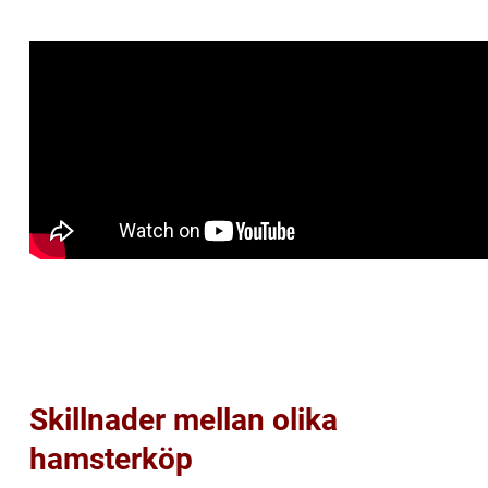
Skillnader mellan olika
hamsterköp