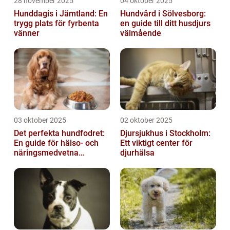
28 november 2025
04 oktober 2025
Hunddagis i Jämtland: En
Hundvård i Sölvesborg:
trygg plats för fyrbenta
en guide till ditt husdjurs
vänner
välmående
03 oktober 2025
02 oktober 2025
Det perfekta hundfodret:
Djursjukhus i Stockholm:
En guide för hälso- och
Ett viktigt center för
näringsmedvetna
djurhälsa
hundägare