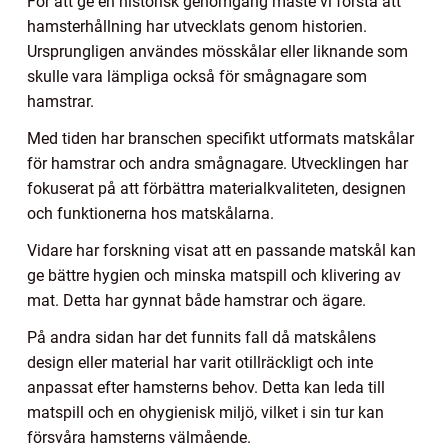
För att ge en historisk genomgång måste vi förstå att
hamsterhållning har utvecklats genom historien.
Ursprungligen användes mösskålar eller liknande som
skulle vara lämpliga också för smågnagare som
hamstrar.
Med tiden har branschen specifikt utformats matskålar
för hamstrar och andra smågnagare. Utvecklingen har
fokuserat på att förbättra materialkvaliteten, designen
och funktionerna hos matskålarna.
Vidare har forskning visat att en passande matskål kan
ge bättre hygien och minska matspill och klivering av
mat. Detta har gynnat både hamstrar och ägare.
På andra sidan har det funnits fall då matskålens
design eller material har varit otillräckligt och inte
anpassat efter hamsterns behov. Detta kan leda till
matspill och en ohygienisk miljö, vilket i sin tur kan
försvåra hamsterns välmående.