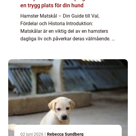
en trygg plats för din hund
Hamster Matskål – Din Guide till Val,
Fördelar och Historia Introduktion:
Matskålar är en viktig del av en hamsters
dagliga liv och påverkar deras välmående. I
denna artikel kommer vi att utforska allt du
behöver veta om hamster matskålar, från...
02 juni 2026
Rebecca Sundberg