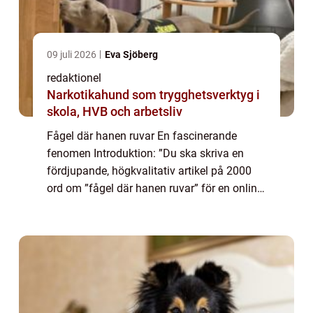
09 juli 2026
Eva Sjöberg
redaktionel
Narkotikahund som trygghetsverktyg i
skola, HVB och arbetsliv
Fågel där hanen ruvar En fascinerande
fenomen Introduktion: ”Du ska skriva en
fördjupande, högkvalitativ artikel på 2000
ord om ”fågel där hanen ruvar” för en online
tidning.” Fågel där hanen ruvar, även känt
som revers kurtmo...