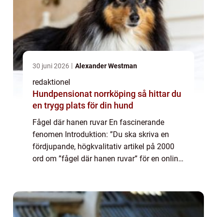
30 juni 2026
Alexander Westman
redaktionel
Hundpensionat norrköping så hittar du
en trygg plats för din hund
Fågel där hanen ruvar En fascinerande
fenomen Introduktion: ”Du ska skriva en
fördjupande, högkvalitativ artikel på 2000
ord om ”fågel där hanen ruvar” för en online
tidning.” Fågel där hanen ruvar, även känt
som revers kurtmo...