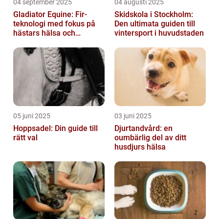
04 september 2025
04 augusti 2025
Gladiator Equine: Fir-
Skidskola i Stockholm:
teknologi med fokus på
Den ultimata guiden till
hästars hälsa och
vintersport i huvudstaden
välbefinnande
05 juni 2025
03 juni 2025
Hoppsadel: Din guide till
Djurtandvård: en
rätt val
oumbärlig del av ditt
husdjurs hälsa