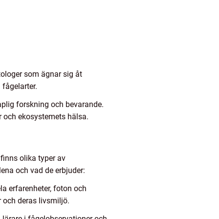
ologer som ägnar sig åt
fågelarter.
skaplig forskning och bevarande.
ar och ekosystemets hälsa.
finns olika typer av
lena och vad de erbjuder:
a erfarenheter, foton och
r och deras livsmiljö.
 lärare i fågelobservationer och