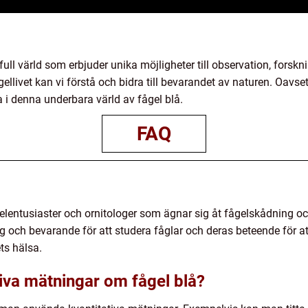
ull värld som erbjuder unika möjligheter till observation, fors
ellivet kan vi förstå och bidra till bevarandet av naturen. Oavse
a i denna underbara värld av fågel blå.
FAQ
lentusiaster och ornitologer som ägnar sig åt fågelskådning o
ng och bevarande för att studera fåglar och deras beteende för a
ts hälsa.
tiva mätningar om fågel blå?