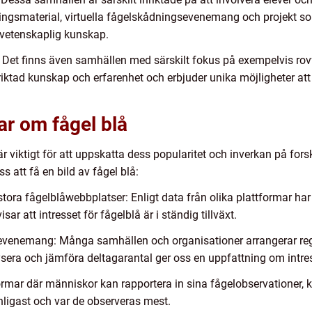
ingsmaterial, virtuella fågelskådningsevenemang och projekt so
 vetenskaplig kunskap.
Det finns även samhällen med särskilt fokus på exempelvis rovfåg
riktad kunskap och erfarenhet och erbjuder unika möjligheter att
ar om fågel blå
är viktigt för att uppskatta dess popularitet och inverkan på fo
 att få en bild av fågel blå:
tora fågelblåwebbplatser: Enligt data från olika plattformar har
sar att intresset för fågelblå är i ständig tillväxt.
sevenemang: Många samhällen och organisationer arrangerar re
era och jämföra deltagarantal ger oss en uppfattning om intre
ormar där människor kan rapportera in sina fågelobservationer, 
anligast och var de observeras mest.