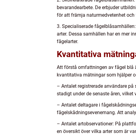
bevarandearbete. De erbjuder utbildn
för att främja naturmedvetenhet och
3. Specialiserade fågelblåsamhällen: 
arter. Dessa samhällen har en mer in
fågelarter.
Kvantitativa mätning
Att förstå omfattningen av fågel blå 
kvantitativa mätningar som hjälper oss
– Antalet registrerade användare på s
stadigt under de senaste åren, vilket vi
– Antalet deltagare i fågelskådning
fågelskådningsevenemang. Att analys
– Antalet artobservationer: På plattf
en översikt över vilka arter som är v