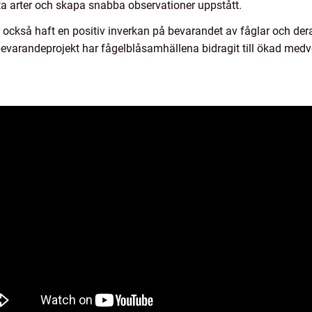
ta arter och skapa snabba observationer uppstått.
r också haft en positiv inverkan på bevarandet av fåglar och der
evarandeprojekt har fågelblåsamhällena bidragit till ökad medve