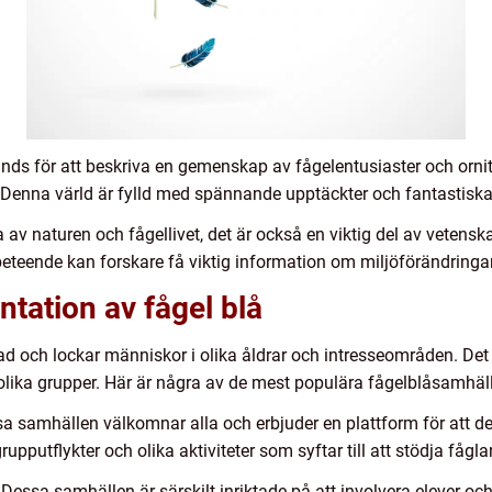
ds för att beskriva en gemenskap av fågelentusiaster och ornit
Denna värld är fylld med spännande upptäckter och fantastiska 
uta av naturen och fågellivet, det är också en viktig del av veten
eteende kan forskare få viktig information om miljöförändring
tation av fågel blå
ad och lockar människor i olika åldrar och intresseområden. Det 
l olika grupper. Här är några av de mest populära fågelblåsamhäl
 samhällen välkomnar alla och erbjuder en plattform för att del
upputflykter och olika aktiviteter som syftar till att stödja fågla
Dessa samhällen är särskilt inriktade på att involvera elever och