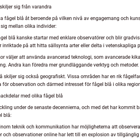
skiljer sig från varandra
lja fågel blå åt beroende på vilken nivå av engagemang och kun
sig mellan olika individer:
ågel blå kanske startar med enklare observatörer och blir gradvi
nriktade på att hitta sällsynta arter eller delta i vetenskapliga p
r väljer att använda avancerad teknologi, som avancerade kika
ering. Andra kan föredra mer grundläggande verktyg och metoder.
å skiljer sig också geografiskt. Vissa områden har en rik fågel
a för observation och därmed intresset för fågel blå i olika region
ackdelar med olika fågel blå
ckling under de senaste decennierna, och med det har kommit bå
l blå:
inom teknik och kommunikation har möjligheterna att observera
r och observationer online har lett till en explosion av tillgängl