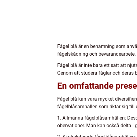
Fågel blå är en benämning som använ
fågelskådning och bevarandearbete. 
Fågel blå är inte bara ett sätt att nj
Genom att studera fåglar och deras b
En omfattande presen
Fågel blå kan vara mycket diversifier
fågelblåsamhällen som riktar sig til
1. Allmänna fågelblåsamhällen: Dessa
obervationer. Man kan också delta i gr
2. Skolrelaterade fågelblåsamhällen: 