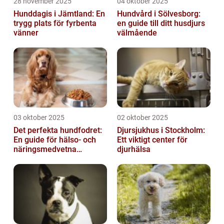
28 november 2025
04 oktober 2025
Hunddagis i Jämtland: En
Hundvård i Sölvesborg:
trygg plats för fyrbenta
en guide till ditt husdjurs
vänner
välmående
03 oktober 2025
02 oktober 2025
Det perfekta hundfodret:
Djursjukhus i Stockholm:
En guide för hälso- och
Ett viktigt center för
näringsmedvetna
djurhälsa
hundägare