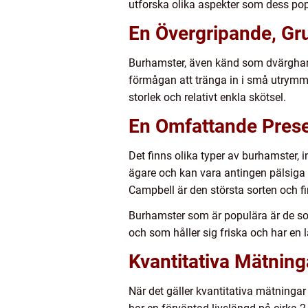
utforska olika aspekter som dess popul
En Övergripande, Gr
Burhamster, även känd som dvärghamste
förmågan att tränga in i små utrymme
storlek och relativt enkla skötsel.
En Omfattande Prese
Det finns olika typer av burhamster,
ägare och kan vara antingen pälsiga 
Campbell är den största sorten och fi
Burhamster som är populära är de som
och som håller sig friska och har en 
Kvantitativa Mätnin
När det gäller kvantitativa mätninga