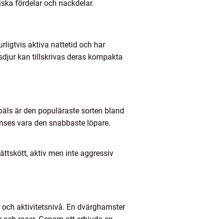
riska fördelar och nackdelar.
ligtvis aktiva nattetid och har
sdjur kan tillskrivas deras kompakta
päls är den populäraste sorten bland
anses vara den snabbaste löpare.
ttskött, aktiv men inte aggressiv
t och aktivitetsnivå. En dvärghamster