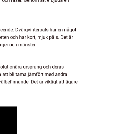
er och raser. Genom att erbjuda en
beteende. Dvärgvinterpäls har en något
ten och har kort, mjuk päls. Det är
ärger och mönster.
volutionära ursprung och deras
 att bli tama jämfört med andra
lbefinnande. Det är viktigt att ägare