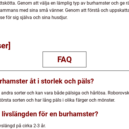
 lättskötta. Genom att välja en lämplig typ av burhamster och ge 
lsammans med sina små vänner. Genom att förstå och uppskatta
e för sig själva och sina husdjur.
ser]
FAQ
urhamster åt i storlek och päls?
n andra sorter och kan vara både pälsiga och hårlösa. Roborovsk
törsta sorten och har lång päls i olika färger och mönster.
 livslängden för en burhamster?
slängd på cirka 2-3 år.