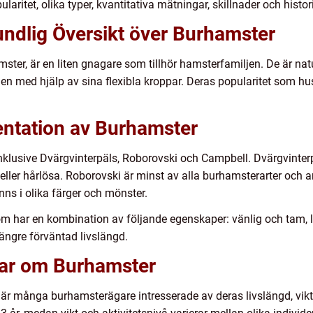
aritet, olika typer, kvantitativa mätningar, skillnader och histo
undlig Översikt över Burhamster
r, är en liten gnagare som tillhör hamsterfamiljen. De är natur
n med hjälp av sina flexibla kroppar. Deras popularitet som hu
ntation av Burhamster
 inklusive Dvärgvinterpäls, Roborovski och Campbell. Dvärgvinter
eller hårlösa. Roborovski är minst av alla burhamsterarter och 
nns i olika färger och mönster.
 har en kombination av följande egenskaper: vänlig och tam, lä
längre förväntad livslängd.
gar om Burhamster
r är många burhamsterägare intresserade av deras livslängd, vik