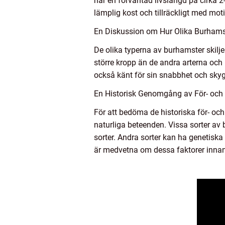
har en förväntad livslängd på cirka 2-
lämplig kost och tillräckligt med mot
En Diskussion om Hur Olika Burhamste
De olika typerna av burhamster skilje
större kropp än de andra arterna och
också känt för sin snabbhet och skygg
En Historisk Genomgång av För- och
För att bedöma de historiska för- o
naturliga beteenden. Vissa sorter a
sorter. Andra sorter kan ha genetiska
är medvetna om dessa faktorer innan