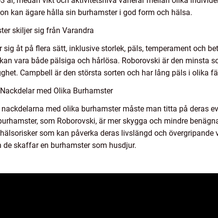
3 år, medan vikt och aktivitetsnivå varierar mellan olika individ
ion kan ägare hålla sin burhamster i god form och hälsa.
r skiljer sig från Varandra
r sig åt på flera sätt, inklusive storlek, päls, temperament och 
 kan vara både pälsiga och hårlösa. Roborovski är den minsta sor
het. Campbell är den största sorten och har lång päls i olika f
 Nackdelar med Olika Burhamster
ch nackdelarna med olika burhamster måste man titta på deras e
v burhamster, som Roborovski, är mer skygga och mindre benägna
 hälsorisker som kan påverka deras livslängd och övergripande vä
 de skaffar en burhamster som husdjur.