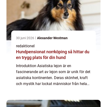
30 juni 2026
Alexander Westman
redaktionel
Hundpensionat norrköping så hittar du
en trygg plats för din hund
Introduktion Asiatiska lejon är en
fascinerande art av lejon som är unik för det
asiatiska kontinenten. Deras skönhet, kraft
och mystik har lockat människor från hela
världen och de har blivit symboler för styrka
och mod. I denna artikel kommer vi at...