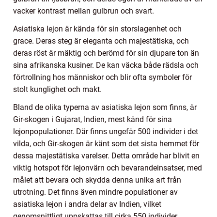
vacker kontrast mellan gulbrun och svart.
Asiatiska lejon är kända för sin storslagenhet och
grace. Deras steg är eleganta och majestätiska, och
deras röst är mäktig och berömd för sin djupare ton än
sina afrikanska kusiner. De kan väcka både rädsla och
förtrollning hos människor och blir ofta symboler för
stolt kunglighet och makt.
Bland de olika typerna av asiatiska lejon som finns, är
Gir-skogen i Gujarat, Indien, mest känd för sina
lejonpopulationer. Där finns ungefär 500 individer i det
vilda, och Gir-skogen är känt som det sista hemmet för
dessa majestätiska varelser. Detta område har blivit en
viktig hotspot för lejonvärn och bevarandeinsatser, med
målet att bevara och skydda denna unika art från
utrotning. Det finns även mindre populationer av
asiatiska lejon i andra delar av Indien, vilket
genomsnittligt uppskattas till cirka 550 individer.