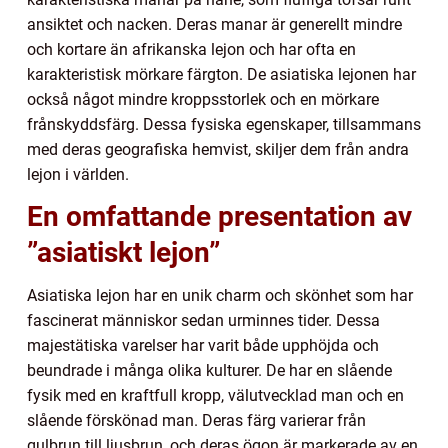
ansiktet och nacken. Deras manar är generellt mindre
och kortare än afrikanska lejon och har ofta en
karakteristisk mörkare färgton. De asiatiska lejonen har
också något mindre kroppsstorlek och en mörkare
frånskyddsfärg. Dessa fysiska egenskaper, tillsammans
med deras geografiska hemvist, skiljer dem från andra
lejon i världen.
En omfattande presentation av
”asiatiskt lejon”
Asiatiska lejon har en unik charm och skönhet som har
fascinerat människor sedan urminnes tider. Dessa
majestätiska varelser har varit både upphöjda och
beundrade i många olika kulturer. De har en slående
fysik med en kraftfull kropp, välutvecklad man och en
slående förskönad man. Deras färg varierar från
gulbrun till ljusbrun, och deras ögon är markerade av en