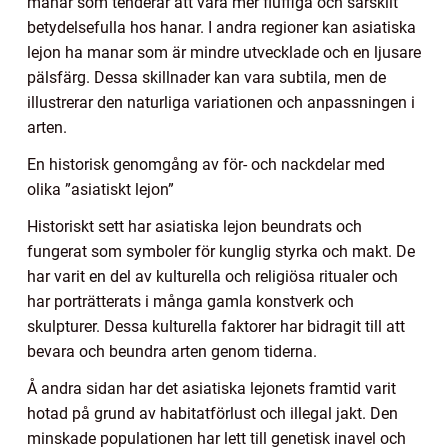
manar som tenderar att vara mer fluffiga och särskilt
betydelsefulla hos hanar. I andra regioner kan asiatiska
lejon ha manar som är mindre utvecklade och en ljusare
pälsfärg. Dessa skillnader kan vara subtila, men de
illustrerar den naturliga variationen och anpassningen i
arten.
En historisk genomgång av för- och nackdelar med
olika ”asiatiskt lejon”
Historiskt sett har asiatiska lejon beundrats och
fungerat som symboler för kunglig styrka och makt. De
har varit en del av kulturella och religiösa ritualer och
har porträtterats i många gamla konstverk och
skulpturer. Dessa kulturella faktorer har bidragit till att
bevara och beundra arten genom tiderna.
Å andra sidan har det asiatiska lejonets framtid varit
hotad på grund av habitatförlust och illegal jakt. Den
minskade populationen har lett till genetisk inavel och