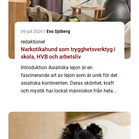
09 juli 2026
Eva Sjöberg
redaktionel
Narkotikahund som trygghetsverktyg i
skola, HVB och arbetsliv
Introduktion Asiatiska lejon är en
fascinerande art av lejon som är unik för det
asiatiska kontinenten. Deras skönhet, kraft
och mystik har lockat människor från hela
världen och de har blivit symboler för styrka
och mod. I denna artikel kommer vi at...