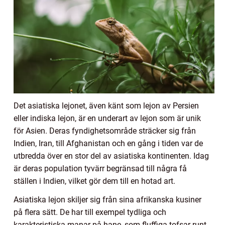
Det asiatiska lejonet, även känt som lejon av Persien
eller indiska lejon, är en underart av lejon som är unik
för Asien. Deras fyndighetsområde sträcker sig från
Indien, Iran, till Afghanistan och en gång i tiden var de
utbredda över en stor del av asiatiska kontinenten. Idag
är deras population tyvärr begränsad till några få
ställen i Indien, vilket gör dem till en hotad art.
Asiatiska lejon skiljer sig från sina afrikanska kusiner
på flera sätt. De har till exempel tydliga och
karakteristiska manar på hane, som fluffiga tofsar runt