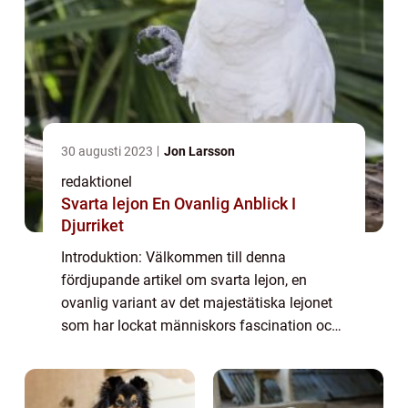
30 augusti 2023
Jon Larsson
redaktionel
Svarta lejon En Ovanlig Anblick I
Djurriket
Introduktion: Välkommen till denna
fördjupande artikel om svarta lejon, en
ovanlig variant av det majestätiska lejonet
som har lockat människors fascination och
nyfikenhet. I denna artikel kommer vi att ge
en grundlig översikt över svarta lejon, pres...