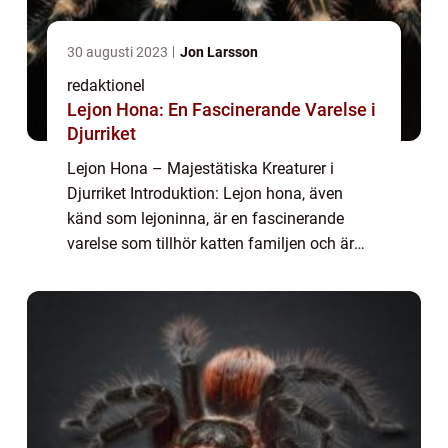
30 augusti 2023
Jon Larsson
redaktionel
Lejon Hona: En Fascinerande Varelse i
Djurriket
Lejon Hona – Majestätiska Kreaturer i
Djurriket Introduktion: Lejon hona, även
känd som lejoninna, är en fascinerande
varelse som tillhör katten familjen och är
mest känd för sin kraft och sinnesstyrka. I
denna artikel kommer vi att ge dig en g...