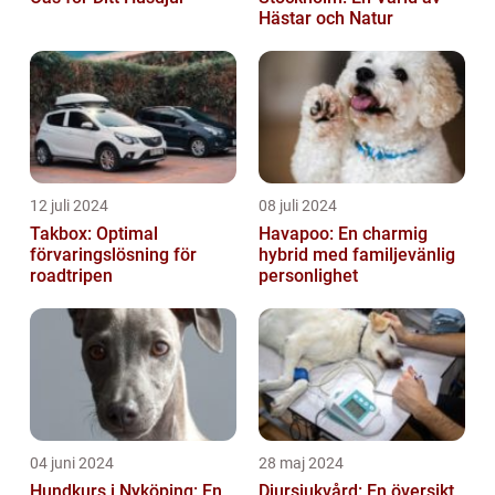
Hästar och Natur
12 juli 2024
08 juli 2024
Takbox: Optimal
Havapoo: En charmig
förvaringslösning för
hybrid med familjevänlig
roadtripen
personlighet
04 juni 2024
28 maj 2024
Hundkurs i Nyköping: En
Djursjukvård: En översikt