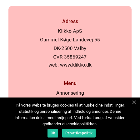
Adress
web:
www.klikko.dk
Menu
Annonsering
Om oss
På vores website bruges cookies til at huske dine indstillinger,
Cookies
statistik og personalisering af indhold og annoncer. Denne
information deles med tredjepart. Ved fortsat brug af websiden
Kontakta oss
godkender du cookiepolitikken.
Sitemap
Ok
Privatlivspolitik