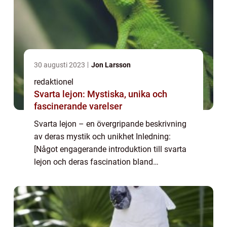
30 augusti 2023
Jon Larsson
redaktionel
Svarta lejon: Mystiska, unika och
fascinerande varelser
Svarta lejon – en övergripande beskrivning
av deras mystik och unikhet Inledning:
[Något engagerande introduktion till svarta
lejon och deras fascination bland
människor] Svarta lejon har alltid fascinerat
människor över hela världen med sin my...