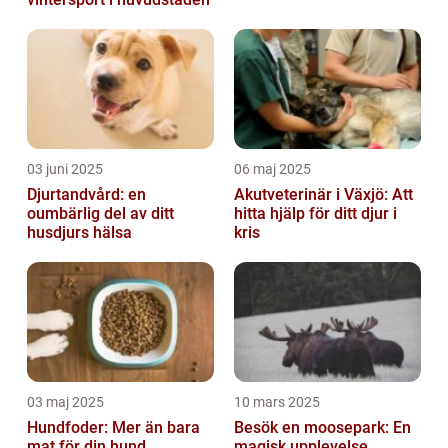
03 juni 2025
06 maj 2025
Djurtandvård: en
Akutveterinär i Växjö: Att
oumbärlig del av ditt
hitta hjälp för ditt djur i
husdjurs hälsa
kris
03 maj 2025
10 mars 2025
Hundfoder: Mer än bara
Besök en moosepark: En
mat för din hund
magisk upplevelse