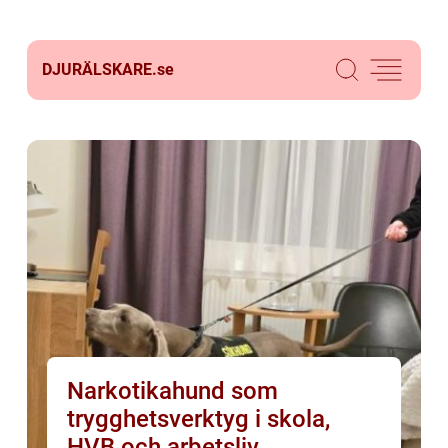
DJURÄLSKARE.
se
Narkotikahund som
trygghetsverktyg i skola,
HVB och arbetsliv