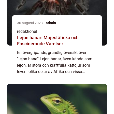
30 augusti 2023
admin
redaktionel
Lejon hanar: Majestätiska och
Fascinerande Varelser
En övergripande, grundlig översikt över
”lejon hane” Lejon hanar, även kända som
lejon, är stora och kraftfulla kattdjur som
lever i olika delar av Afrika och vissa
områden i Indien. Dessa magnifika rovdjur
har länge lockat människors fas...