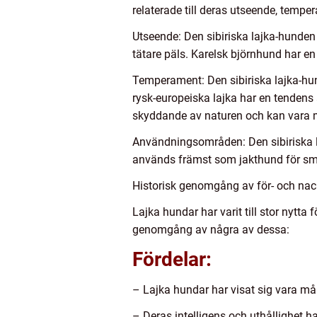
relaterade till deras utseende, tem
Utseende: Den sibiriska lajka-hunden
tätare päls. Karelsk björnhund har en
Temperament: Den sibiriska lajka-hun
rysk-europeiska lajka har en tendens
skyddande av naturen och kan vara 
Användningsområden: Den sibiriska la
används främst som jakthund för små
Historisk genomgång av för- och nac
Lajka hundar har varit till stor nytta
genomgång av några av dessa:
Fördelar:
– Lajka hundar har visat sig vara må
– Deras intelligens och uthållighet h