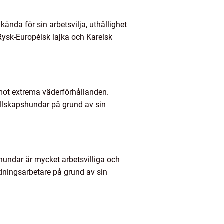
ända för sin arbetsvilja, uthållighet
 Rysk-Européisk lajka och Karelsk
 emot extrema väderförhållanden.
sällskapshundar på grund av sin
hundar är mycket arbetsvilliga och
äddningsarbetare på grund av sin