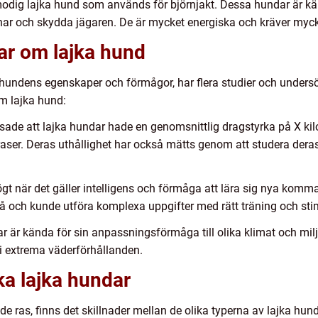
odig lajka hund som används för björnjakt. Dessa hundar är kän
örnar och skydda jägaren. De är mycket energiska och kräver mycket
ar om lajka hund
jka hundens egenskaper och förmågor, har flera studier och under
m lajka hund:
isade att lajka hundar hade en genomsnittlig dragstyrka på X kilo
ser. Deras uthållighet har också mätts genom att studera deras
högt när det gäller intelligens och förmåga att lära sig nya kom
 och kunde utföra komplexa uppgifter med rätt träning och sti
r kända för sin anpassningsförmåga till olika klimat och miljöer
 i extrema väderförhållanden.
ka lajka hundar
de ras, finns det skillnader mellan de olika typerna av lajka hun