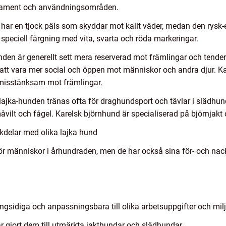
perament och användningsområden.
 har en tjock päls som skyddar mot kallt väder, medan den rysk-
 speciell färgning med vita, svarta och röda markeringar.
den är generellt sett mera reserverad mot främlingar och tender
 att vara mer social och öppen mot människor och andra djur. K
misstänksam mot främlingar.
jka-hunden tränas ofta för draghundsport och tävlar i slädhun
vilt och fågel. Karelsk björnhund är specialiserad på björnja
kdelar med olika lajka hund
 för människor i århundraden, men de har också sina för- och nack
ngsidiga och anpassningsbara till olika arbetsuppgifter och milj
ar gjort dem till utmärkta jakthundar och slädhundar.