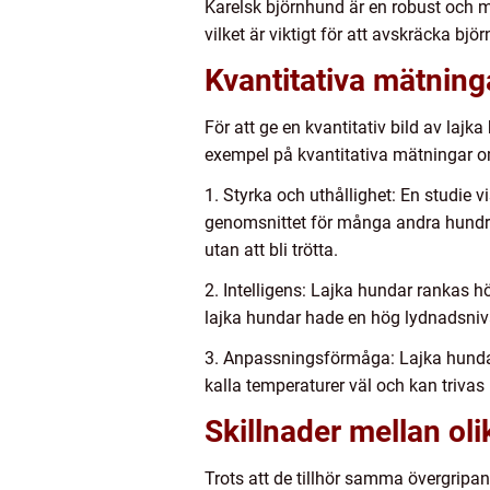
Karelsk björnhund är en robust och m
vilket är viktigt för att avskräcka bj
Kvantitativa mätning
För att ge en kvantitativ bild av la
exempel på kvantitativa mätningar o
1. Styrka och uthållighet: En studie v
genomsnittet för många andra hundra
utan att bli trötta.
2. Intelligens: Lajka hundar rankas 
lajka hundar hade en hög lydnadsnivå
3. Anpassningsförmåga: Lajka hundar ä
kalla temperaturer väl och kan trivas
Skillnader mellan oli
Trots att de tillhör samma övergripan