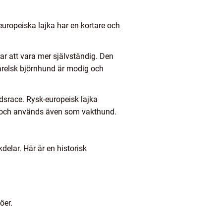
europeiska lajka har en kortare och
ar att vara mer självständig. Den
arelsk björnhund är modig och
dsrace. Rysk-europeisk lajka
kt och används även som vakthund.
delar. Här är en historisk
öer.